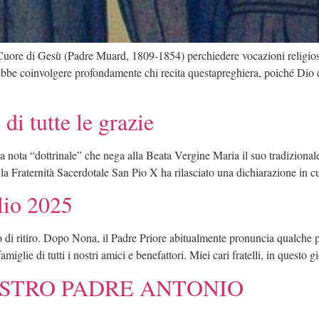
ore di Gesù (Padre Muard, 1809-1854) perchiedere vocazioni religiose
ebbe coinvolgere profondamente chi recita questapreghiera, poiché Dio 
di tutte le grazie
a nota “dottrinale” che nega alla Beata Vergine Maria il suo tradizionale
 la Fraternità Sacerdotale San Pio X ha rilasciato una dichiarazione in cu
lio 2025
 di ritiro. Dopo Nona, il Padre Priore abitualmente pronuncia qualche 
miglie di tutti i nostri amici e benefattori. Miei cari fratelli, in questo gi
STRO PADRE ANTONIO