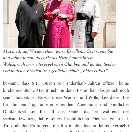
Abschied: auf Wiedersehen, teure Exzellenz, Gott segne Sie
und lohne Ihnen, dass Sie als Hirte immer Ihrem
Wahlspruch im weitergegebenen Glauben und im den Seelen
verkündeten Frieden treu geblieben sind: „Fides et Pax“.
bekannt, dass S.E. Oliveri seit anderthalb Jahren offiziell keine
kirchenrechtliche Macht mehr in dem Bistum hat, das jedoch noch
sein Titularsitz ist. Es war unser Wunsch und Wille, dass dieser Tag
für ihn ein Tag unserer ehrenden Zuneigung und kindlicher
Dankbarkeit sei für all das Gute, das er während der
sechsundzwanzig Jahre seines bischöflichen Dienstes getan hat.
Trotz all der Prüfungen, die ihn in den letzten Jahren vermehrt