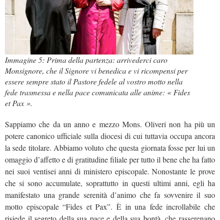
Immagine 5: Prima della partenza: arrivederci caro
Monsignore, che il Signore vi benedica e vi ricompensi per
essere sempre stato il Pastore fedele al vostro motto nella
fede trasmessa e nella pace comunicata alle anime: « Fides
et Pax ».
Sappiamo che da un anno e mezzo Mons. Oliveri non ha più un
potere canonico ufficiale sulla diocesi di cui tuttavia occupa ancora
la sede titolare. Abbiamo voluto che questa giornata fosse per lui un
omaggio d’affetto e di gratitudine filiale per tutto il bene che ha fatto
nei suoi ventisei anni di ministero episcopale. Nonostante le prove
che si sono accumulate, soprattutto in questi ultimi anni, egli ha
manifestato una grande serenità d’animo che fa sovvenire il suo
motto episcopale “Fides et Pax”. È in una fede incrollabile che
risiede il segreto della sua pace e della sua bontà, che rasserenano