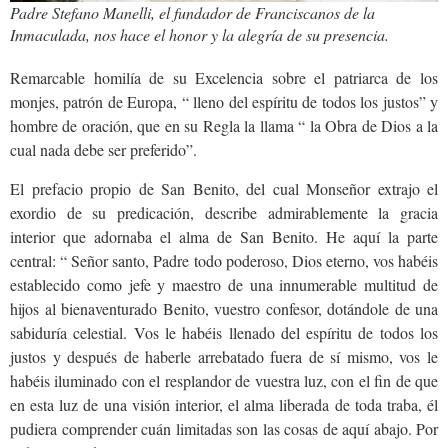
Padre Stefano Manelli, el fundador de Franciscanos de la
Inmaculada, nos hace el honor y la alegría de su presencia.
Remarcable homilía de su Excelencia sobre el patriarca de los
monjes, patrón de Europa, “ lleno del espíritu de todos los justos” y
hombre de oración, que en su Regla la llama “ la Obra de Dios a la
cual nada debe ser preferido”.
El prefacio propio de San Benito, del cual Monseñor extrajo el
exordio de su predicación, describe admirablemente la gracia
interior que adornaba el alma de San Benito. He aquí la parte
central: “ Señor santo, Padre todo poderoso, Dios eterno, vos habéis
establecido como jefe y maestro de una innumerable multitud de
hijos al bienaventurado Benito, vuestro confesor, dotándole de una
sabiduría celestial. Vos le habéis llenado del espíritu de todos los
justos y después de haberle arrebatado fuera de sí mismo, vos le
habéis iluminado con el resplandor de vuestra luz, con el fin de que
en esta luz de una visión interior, el alma liberada de toda traba, él
pudiera comprender cuán limitadas son las cosas de aquí abajo. Por