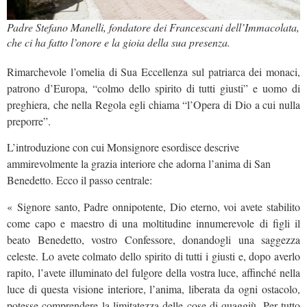
Padre Stefano Manelli, fondatore dei Francescani dell’Immacolata,
che ci ha fatto l’onore e la gioia della sua presenza.
Rimarchevole l’omelia di Sua Eccellenza sul patriarca dei monaci,
patrono d’Europa, “colmo dello spirito di tutti giusti” e uomo di
preghiera, che nella Regola egli chiama “l’Opera di Dio a cui nulla
preporre”.
L’introduzione con cui Monsignore esordisce descrive
ammirevolmente la grazia interiore che adorna l’anima di San
Benedetto. Ecco il passo centrale:
« Signore santo, Padre onnipotente, Dio eterno, voi avete stabilito
come capo e maestro di una moltitudine innumerevole di figli il
beato Benedetto, vostro Confessore, donandogli una saggezza
celeste. Lo avete colmato dello spirito di tutti i giusti e, dopo averlo
rapito, l’avete illuminato del fulgore della vostra luce, affinché nella
luce di questa visione interiore, l’anima, liberata da ogni ostacolo,
potesse comprendere la limitatezza delle cose di quaggiù. Per tutto